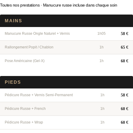
Toutes nos prestations · Manucure russe incluse dans chaque soin
MAINS
Manucure Russe Ongle Naturel + Vernis
1h05
58 €
Rallongement Popit / Chablon
1h
65 €
Pose Américaine (Gel-X)
1h
60 €
PIEDS
Pédicure Russe + Vernis Semi-Permanent
1h
58 €
Pédicure Russe + French
1h
60 €
Pédicure Russe + Wrap
1h
60 €