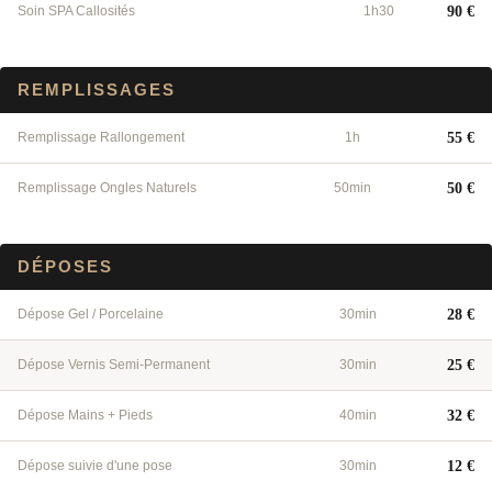
Soin SPA Callosités
1h30
90 €
REMPLISSAGES
Remplissage Rallongement
1h
55 €
Remplissage Ongles Naturels
50min
50 €
DÉPOSES
Dépose Gel / Porcelaine
30min
28 €
Dépose Vernis Semi-Permanent
30min
25 €
Dépose Mains + Pieds
40min
32 €
Dépose suivie d'une pose
30min
12 €