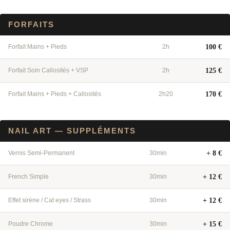
FORFAITS
Forfait Mains + Pieds
2h
100 €
Forfait Soin Callosités + VSP
2h
125 €
Forfait Mains + Pieds + Callosités
2h20
170 €
NAIL ART — SUPPLÉMENTS
Vernis Semi-Permanent
30min
+ 8 €
French Simple
30min
+ 12 €
Effet sirène / Cat eyes / Strass
30min
+ 12 €
Poudre Chrome
30min
+ 15 €