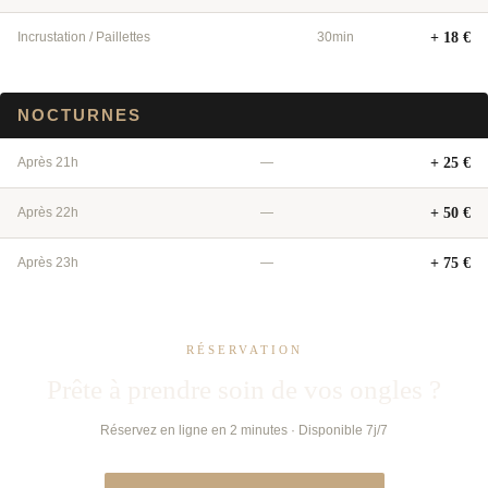
Incrustation / Paillettes
30min
+ 18 €
NOCTURNES
Après 21h
—
+ 25 €
Après 22h
—
+ 50 €
Après 23h
—
+ 75 €
RÉSERVATION
Prête à prendre soin de vos ongles ?
Réservez en ligne en 2 minutes · Disponible 7j/7