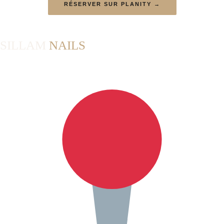
RÉSERVER SUR PLANITY →
SILLAM
NAILS
Institut d'onglerie à Lyon 3ème. Manucure russe, pose américaine,
rallongement Popit, pédicure russe et nail art sur mesure.