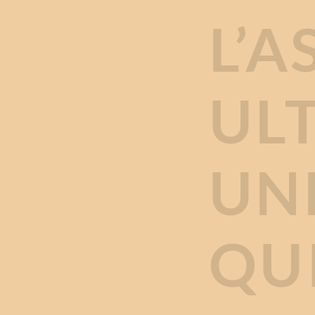
L’A
UL
UN
QU