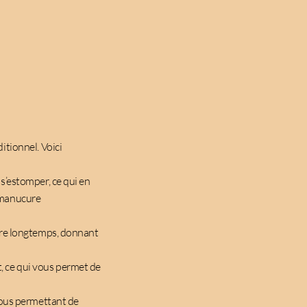
tionnel. Voici
 s’estomper, ce qui en
r manucure
dure longtemps, donnant
, ce qui vous permet de
 vous permettant de