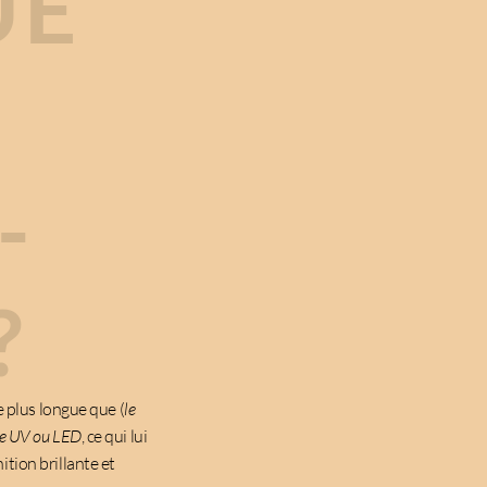
UE
-
?
e plus longue que (
le
e UV ou LED
, ce qui lui
inition brillante et