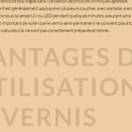
arence de
faux ongles
sans l’utilisation de produits chimiques agressifs.
nt est généralement appliqué en plusieurs couches, avec
une base
,
une 
ie sous la lampe UV ou LED pendant quelques minutes, assurant ainsi
l est important de noter que le vernis semi-permanent ne convient pas à t
s naturels s’ils ne sont pas correctement préparés et retirés.
ANTAGES 
TILISATIO
 VERNIS