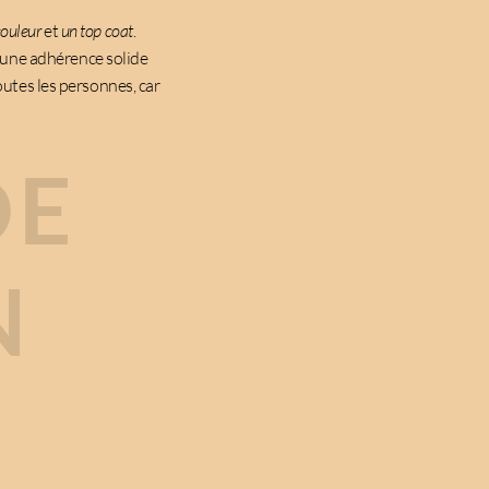
couleur
et
un top coat
.
 une adhérence solide
outes les personnes, car
DE
N