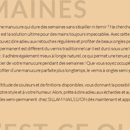
MAINES
e manucure qui dure des semaines sans s’écailler ni ternir ? Ne cherche
st la solution ultime pour des mains toujours impeccables. Avec cett
ouvez dire adieu aux retouches régulières et profiter de beaux ongles 
permanent est différent du vernis traditionnel car il est durci sous une 
. Il adhère également mieux à l’ongle naturel, ce qui permet une tenue 
cier de votre manucure pendant des semaines ! Que vous soyez occupé
fiter d’une manucure parfaite plus longtemps, le vernis à ongles semi
ltitude de couleurs et de finitions disponibles, vous donnant la possibili
otre style et à votre humeur. Alors, prête à dire adieu aux échardes et 
ongles semi-permanent chez
SILLAM NAILS LYON
dès maintenant et app