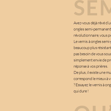
SE
Avez-vous déjà rêvé d’un
ongles semi-permanent e
révolutionnaire, vous p
Le vernis à ongles semi-
beaucoup plus résistant
pas besoin de vous sou
simplement envie de pro
réponse à vos prières.
De plus, il existe une mu
correspond le mieux à v
? Essayez le vernis à 
qui dure !