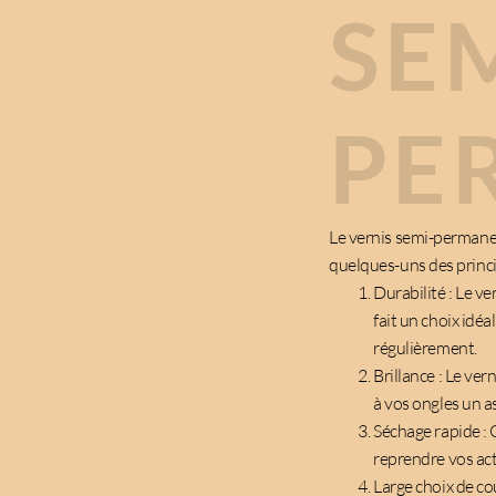
SE
PE
Le vernis semi-permanen
quelques-uns des princ
Durabilité : Le ve
fait un choix idé
régulièrement.
Brillance : Le ve
à vos ongles un a
Séchage rapide : 
reprendre vos act
Large choix de co