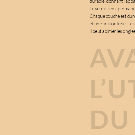
durable, donnant l’app
Le vernis semi-permane
Chaque couche est durc
et une finition lisse. I
il peut abîmer les ongle
AV
L’U
DU