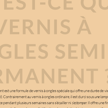
’EST-CE Q
VERNIS À
GLES SEMI
RMANENT 
t est une formule de vernis à ongles spéciale qui offre une durée de vi
).
Contrairement au vernis à ongles ordinaire, il est durci sous
une lamp
ce pendant plusieurs semaines sans s’écailler ni
s’estomper
. Il offre une f