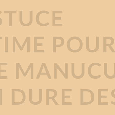
STUCE
TIME POU
E MANUC
I DURE DE