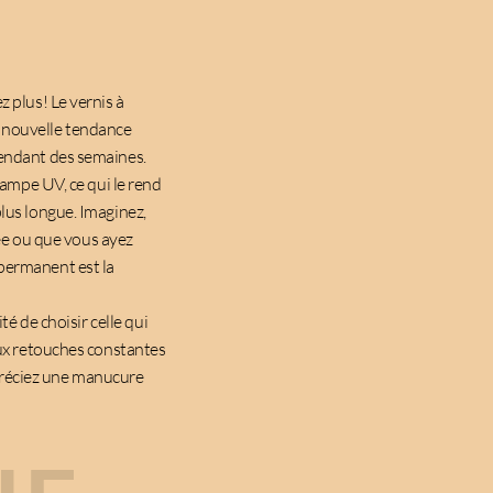
z plus! Le vernis à
e nouvelle tendance
pendant des semaines.
lampe UV, ce qui le rend
plus longue. Imaginez,
e ou que vous ayez
-permanent est la
té de choisir celle qui
aux retouches constantes
réciez une manucure