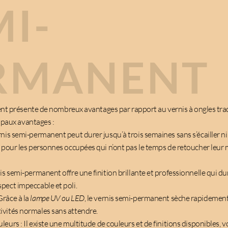
MI-
RMANENT
t présente de nombreux avantages par rapport au vernis à ongles tradi
ipaux avantages :
rnis semi-permanent peut durer jusqu’à trois semaines sans s’écailler ni
al pour les personnes occupées qui n’ont pas le temps de retoucher leu
rnis semi-permanent offre une finition brillante et professionnelle qui 
spect impeccable et poli.
Grâce à la
lampe UV ou LED
, le vernis semi-permanent sèche rapidement
ivités normales sans attendre.
uleurs : Il existe une multitude de couleurs et de finitions disponibles,