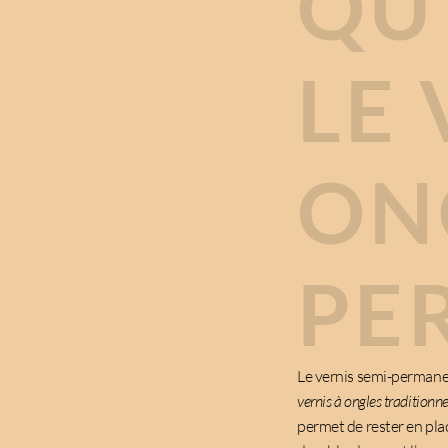
QU
LE 
ON
PE
Le vernis semi-permanen
vernis à ongles traditionnel
permet de rester en pla